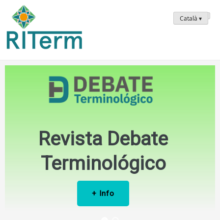
Saltar
RITerm
al
Català ▾
contenido
Revista Debate
Terminológico
+ Info