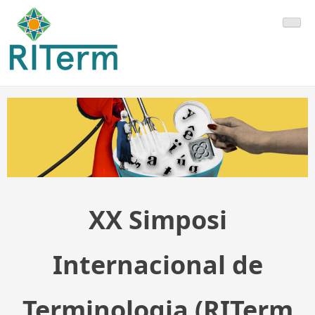
Saltar
RITerm
al
contenido
XX Simposi
Internacional de
Terminologia (RITerm