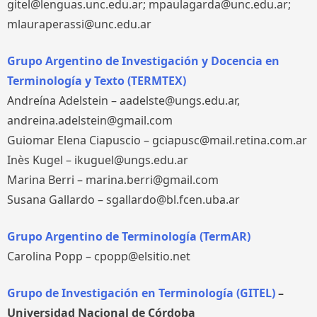
gitel@lenguas.unc.edu.ar; mpaulagarda@unc.edu.ar;
mlauraperassi@unc.edu.ar
Grupo Argentino de Investigación y Docencia en
Terminología y Texto (TERMTEX)
Andreína Adelstein – aadelste@ungs.edu.ar,
andreina.adelstein@gmail.com
Guiomar Elena Ciapuscio – gciapusc@mail.retina.com.ar
Inès Kugel – ikuguel@ungs.edu.ar
Marina Berri – marina.berri@gmail.com
Susana Gallardo – sgallardo@bl.fcen.uba.ar
Grupo Argentino de Terminología (TermAR)
Carolina Popp – cpopp@elsitio.net
Grupo de Investigación en Terminología (GITEL)
–
Universidad Nacional de Córdoba