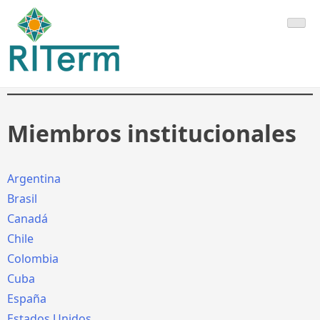
Saltar
RITerm
al
contenido
Miembros institucionales
Argentina
Brasil
Canadá
Chile
Colombia
Cuba
España
Estados Unidos