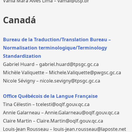
Vânia Mara Alves Lima – vamal@usp.br
Canadá
Bureau de la Traduction/Translation Bureau –
Normalisation terminologique/Terminology
Standardization
Gabriel Huard – gabriel.huard@tpsgc.gc.ca
Michèle Valiquette – Michele.Valiquette@pwgsc.gc.ca
Nicole Sévigny – nicole.sevigny@tpsgc.gc.ca
Office Québécois de la Langue Française
Tina Célestin – tcelesti@oqlf.gouv.qc.ca
Annie Galarneau – Annie.Galarneau@oqlf.gouv.qc.ca
Claire Martin – Claire.Martin@oqlf.gouv.qc.ca
Louis-Jean Rousseau – louis-jean.rousseau@laposte.net