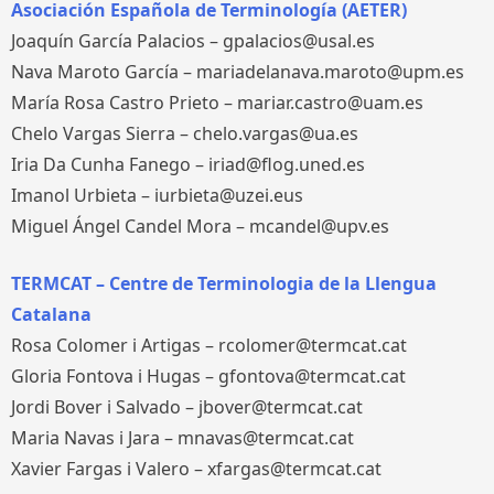
Asociación Española de Terminología (AETER)
Joaquín García Palacios – gpalacios@usal.es
Nava Maroto García – mariadelanava.maroto@upm.es
María Rosa Castro Prieto – mariar.castro@uam.es
Chelo Vargas Sierra – chelo.vargas@ua.es
Iria Da Cunha Fanego – iriad@flog.uned.es
Imanol Urbieta – iurbieta@uzei.eus
Miguel Ángel Candel Mora – mcandel@upv.es
TERMCAT – Centre de Terminologia de la Llengua
Catalana
Rosa Colomer i Artigas – rcolomer@termcat.cat
Gloria Fontova i Hugas – gfontova@termcat.cat
Jordi Bover i Salvado – jbover@termcat.cat
Maria Navas i Jara – mnavas@termcat.cat
Xavier Fargas i Valero – xfargas@termcat.cat