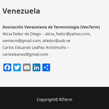
Venezuela
Asociación Venezolana de Terminología (VenTerm)
Alicia Fedor de Diego – alicia_fedor@yahoo.com,
venterm@gmail.com, afedor@usb.ve
Carlos Eduardo Leáñez Aristimuño –
carlosleanez@gmail.com
Facebook
Twitter
Email
LinkedIn
Compartir
Copyright© RITerm