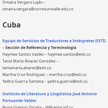
Omaira Vergara Luján –
omaira.vergara@correounivalle.edu.co
Cuba
Equipo de Servicios de Traductores e Intérpretes (ESTI)
– Sección de Referencia y Terminología
Haymee Santos Valdés – haymee.santos@esti.cu
Tania María Álvarez González –
taniamaria.alvarez@esti.cu
Martha Cruz Rodríguez – martha.cruz@esti.cu
Yadira Guerra Santana – yadira.guerra@esti.cu
Instituto de Literatura y Lingüística José Antonio
Portuondo Valdor
Nuria Gregori Torada – ill@ceniai.inf.cu