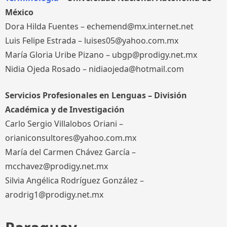
México
Dora Hilda Fuentes – echemend@mx.internet.net
Luis Felipe Estrada – luises05@yahoo.com.mx
María Gloria Uribe Pizano – ubgp@prodigy.net.mx
Nidia Ojeda Rosado – nidiaojeda@hotmail.com
Servicios Profesionales en Lenguas – División
Académica y de Investigación
Carlo Sergio Villalobos Oriani –
orianiconsultores@yahoo.com.mx
María del Carmen Chávez García –
mcchavez@prodigy.net.mx
Silvia Angélica Rodríguez González –
arodrig1@prodigy.net.mx