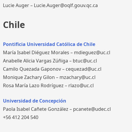
Lucie Auger – Lucie.Auger@oqlf.gouv.qc.ca
Chile
Pontificia Universidad Católica de Chile
María Isabel Diéguez Morales – mdieguez@uc.cl
Anabelle Alicia Vargas Zúñiga – btuc@uc.cl
Camilo Quezada Gaponov – cequezad@uc.cl
Monique Zachary Gilon – mzachary@uc.cl
Rosa María Lazo Rodríguez – rlazo@uc.cl
Universidad de Concepción
Paola Isabel Cañete González – pcanete@udec.cl
+56 412 204 540