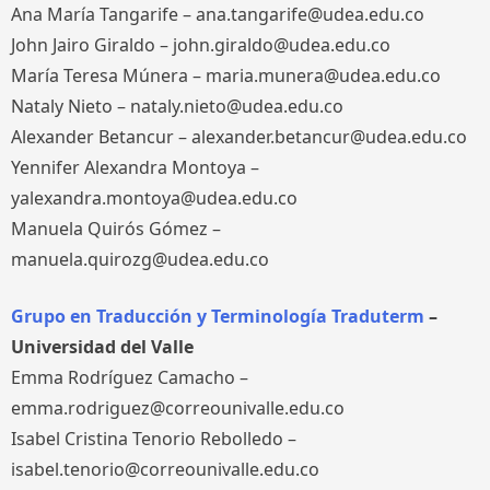
Ana María Tangarife – ana.tangarife@udea.edu.co
John Jairo Giraldo – john.giraldo@udea.edu.co
María Teresa Múnera – maria.munera@udea.edu.co
Nataly Nieto – nataly.nieto@udea.edu.co
Alexander Betancur – alexander.betancur@udea.edu.co
Yennifer Alexandra Montoya –
yalexandra.montoya@udea.edu.co
Manuela Quirós Gómez –
manuela.quirozg@udea.edu.co
Grupo en Traducción y Terminología Traduterm
–
Universidad del Valle
Emma Rodríguez Camacho –
emma.rodriguez@correounivalle.edu.co
Isabel Cristina Tenorio Rebolledo –
isabel.tenorio@correounivalle.edu.co