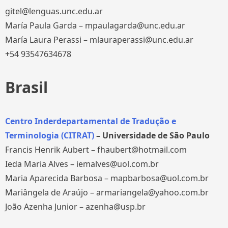
gitel@lenguas.unc.edu.ar
María Paula Garda – mpaulagarda@unc.edu.ar
María Laura Perassi – mlauraperassi@unc.edu.ar
+54 93547634678
Brasil
Centro Inderdepartamental de Tradução e
Terminologia (CITRAT)
– Universidade de São Paulo
Francis Henrik Aubert – fhaubert@hotmail.com
Ieda Maria Alves – iemalves@uol.com.br
Maria Aparecida Barbosa – mapbarbosa@uol.com.br
Mariângela de Araújo – armariangela@yahoo.com.br
João Azenha Junior – azenha@usp.br