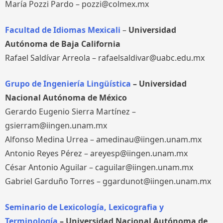
María Pozzi Pardo – pozzi@colmex.mx
Facultad de Idiomas Mexicali
–
Universidad
Autónoma de Baja California
Rafael Saldívar Arreola – rafaelsaldivar@uabc.edu.mx
Grupo de Ingeniería Lingüística
– Universidad
Nacional Autónoma de México
Gerardo Eugenio Sierra Martínez –
gsierram@iingen.unam.mx
Alfonso Medina Urrea – amedinau@iingen.unam.mx
Antonio Reyes Pérez – areyesp@iingen.unam.mx
César Antonio Aguilar – caguilar@iingen.unam.mx
Gabriel Garduño Torres – ggardunot@iingen.unam.mx
Seminario de Lexicología, Lexicografia y
Terminología
– Universidad Nacional Autónoma de