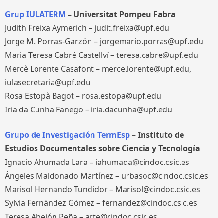
Grup IULATERM
– Universitat Pompeu Fabra
Judith Freixa Aymerich – judit.freixa@upf.edu
Jorge M. Porras-Garzón – jorgemario.porras@upf.edu
Maria Teresa Cabré Castellví – teresa.cabre@upf.edu
Mercè Lorente Casafont – merce.lorente@upf.edu,
iulasecretaria@upf.edu
Rosa Estopà Bagot – rosa.estopa@upf.edu
Iria da Cunha Fanego – iria.dacunha@upf.edu
Grupo de Investigación TermEsp
– Instituto de
Estudios Documentales sobre Ciencia y Tecnología
Ignacio Ahumada Lara – iahumada@cindoc.csic.es
Ángeles Maldonado Martínez – urbasoc@cindoc.csic.es
Marisol Hernando Tundidor – Marisol@cindoc.csic.es
Sylvia Fernández Gómez – fernandez@cindoc.csic.es
Teresa Abejón Peña – arte@cindoc.csic.es