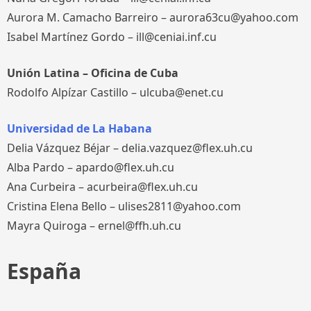
Aurora M. Camacho Barreiro – aurora63cu@yahoo.com
Isabel Martínez Gordo – ill@ceniai.inf.cu
Unión Latina – Oficina de Cuba
Rodolfo Alpízar Castillo – ulcuba@enet.cu
Universidad de La Habana
Delia Vázquez Béjar – delia.vazquez@flex.uh.cu
Alba Pardo – apardo@flex.uh.cu
Ana Curbeira – acurbeira@flex.uh.cu
Cristina Elena Bello – ulises2811@yahoo.com
Mayra Quiroga – ernel@ffh.uh.cu
España