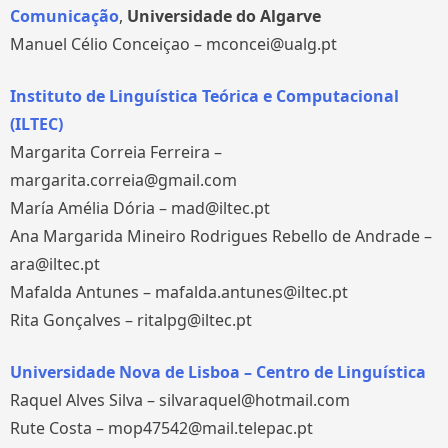
Comunicação
,
Universidade do Algarve
Manuel Célio Conceiçao – mconcei@ualg.pt
Instituto de Linguística Teórica e Computacional
(ILTEC)
Margarita Correia Ferreira –
margarita.correia@gmail.com
María Amélia Dória – mad@iltec.pt
Ana Margarida Mineiro Rodrigues Rebello de Andrade –
ara@iltec.pt
Mafalda Antunes – mafalda.antunes@iltec.pt
Rita Gonçalves – ritalpg@iltec.pt
Universidade Nova de Lisboa – Centro de Linguística
Raquel Alves Silva – silvaraquel@hotmail.com
Rute Costa – mop47542@mail.telepac.pt