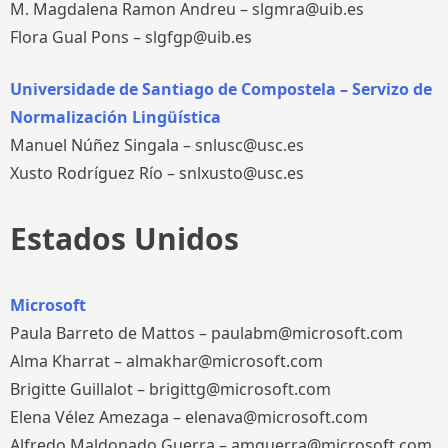
M. Magdalena Ramon Andreu – slgmra@uib.es
Flora Gual Pons – slgfgp@uib.es
Universidade de Santiago de Compostela – Servizo de
Normalización Lingüística
Manuel Núñez Singala – snlusc@usc.es
Xusto Rodríguez Río – snlxusto@usc.es
Estados Unidos
Microsoft
Paula Barreto de Mattos – paulabm@microsoft.com
Alma Kharrat – almakhar@microsoft.com
Brigitte Guillalot – brigittg@microsoft.com
Elena Vélez Amezaga – elenava@microsoft.com
Alfredo Maldonado Guerra – amguerra@microsoft.com