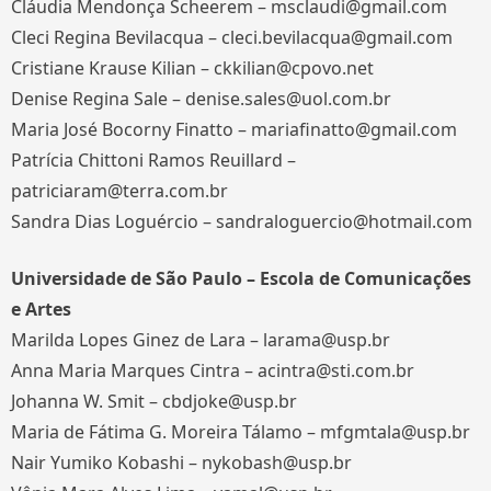
Cláudia Mendonça Scheerem – msclaudi@gmail.com
Cleci Regina Bevilacqua – cleci.bevilacqua@gmail.com
Cristiane Krause Kilian – ckkilian@cpovo.net
Denise Regina Sale – denise.sales@uol.com.br
Maria José Bocorny Finatto – mariafinatto@gmail.com
Patrícia Chittoni Ramos Reuillard –
patriciaram@terra.com.br
Sandra Dias Loguércio – sandraloguercio@hotmail.com
Universidade de São Paulo – Escola de Comunicações
e Artes
Marilda Lopes Ginez de Lara – larama@usp.br
Anna Maria Marques Cintra – acintra@sti.com.br
Johanna W. Smit – cbdjoke@usp.br
Maria de Fátima G. Moreira Tálamo – mfgmtala@usp.br
Nair Yumiko Kobashi – nykobash@usp.br