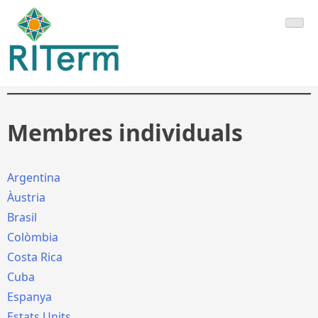
Saltar
RITerm
al
contenido
Membres individuals
Argentina
Àustria
Brasil
Colòmbia
Costa Rica
Cuba
Espanya
Estats Units