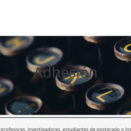
Adhesión
rofesores, investigadores, estudiantes de postgrado o inst